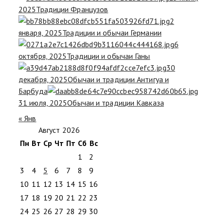
2025
Традиции Французов
2
января, 2025
Традиции и обычаи Германии
6
октября, 2025
Традиции и обычаи Ганы
30
декабря, 2025
Обычаи и традиции Антигуа и
Барбуда
31 июля, 2025
Обычаи и традиции Кавказа
« Янв
Август 2026
Пн
Вт
Ср
Чт
Пт
Сб
Вс
1
2
3
4
5
6
7
8
9
10
11
12
13
14
15
16
17
18
19
20
21
22
23
24
25
26
27
28
29
30