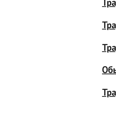
Тради
Тради
Тради
Обыча
Тради