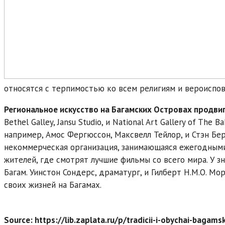
относятся с терпимостью ко всем религиям и вероиспо
Региональное искусство на Багамских Островах продвиг
Bethel Galley, Jansu Studio, и National Art Gallery of Th
например, Амос Фергюссон, Максвелл Тейлор, и Стэн Бернс
некоммерческая организация, занимающаяся ежегодными
жителей, где смотрят лучшие фильмы со всего мира. У 
Багам. Уинстон Сондерс, драматург, и Гилберт Н.М.О. Мо
своих жизней на Багамах.
Source: https://lib.zaplata.ru/p/tradicii-i-obychai-bagams