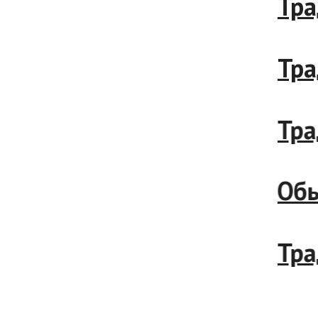
Тради
Тради
Тради
Обыча
Тради