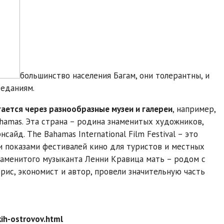
большинство населения Багам, они толерантны, и
веданиям.
ается через разнообразные музеи и галереи
, например,
e Bahamas. Эта страна – родина знаменитых художников,
айд. The Bahamas International Film Festival – это
 показами фестивалей кино для туристов и местных
знаменитого музыканта Ленни Кравица мать – родом с
ррис, экономист и автор, провели значительную часть
kih-ostrovov.html